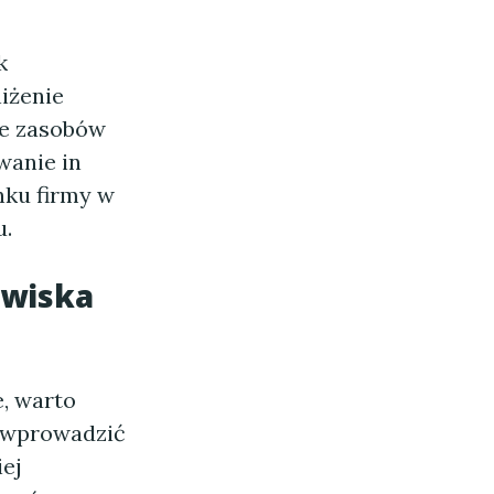
k
niżenie
ie zasobów
wanie in
nku firmy w
u.
owiska
e, warto
e wprowadzić
iej