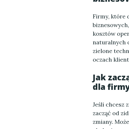
Firmy, które
biznesowych, 
kosztów oper
naturalnych o
zielone tech
oczach klien
Jak zacz
dla firm
Jeśli chcesz
zacząć od zi
zmiany. Może 