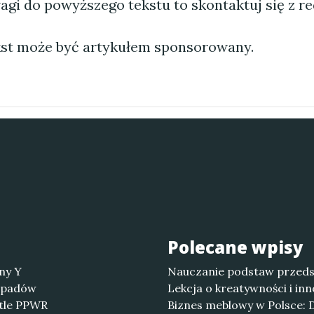
agi do powyższego tekstu to skontaktuj się z re
st może być artykułem sponsorowany.
Polecane wpisy
ny Y
Nauczanie podstaw przedsi
odpadów
Lekcja o kreatywności i in
etle PPWR
Biznes meblowy w Polsce: 