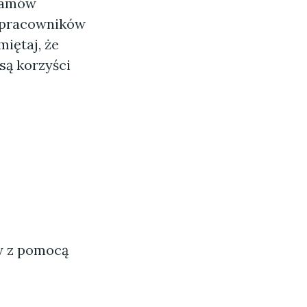
gramów
 pracowników
iętaj, że
są korzyści
ny z pomocą