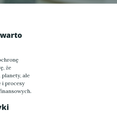
 warto
 ochronę
ę, że
planety, ale
 i procesy
 finansowych.
yki