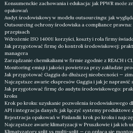
Konsumenckie zachowania i edukacja: jak PPWR może z
opakowań
Audyt środowiskowy w modelu outsourcingu: jak wygląda 
Outsourcing ochrony środowiska a compliance prawna:
przepisach
Wdrożenie ISO 14001: korzyści, koszty i rola firmy świad
Jak przygotować firmę do kontroli środowiskowej: prakt
managera
Zarządzanie chemikaliami w firmie zgodnie z REACH i C
Monitoring emisji i jakości powietrza przy zakładzie p
Jak przygotować Gaggia do dłuższej nieobecności — zim
Najczęstsze awarie ekspresów Gaggia i jak je naprawić 
Jak przygotować firmę do audytu środowiskowego: prak
kroku
Krok po kroku: uzyskanie pozwolenia środowiskowego d
API i integracja danych: jak łączyć systemy produktow
Rejestracja opakowań w Finlandii: krok po kroku i najcz
Najczęstsze awarie klimatyzacji w Pruszkowie i jak ich u
Klimatyzatory split vs multi-split — co opłaca się mon