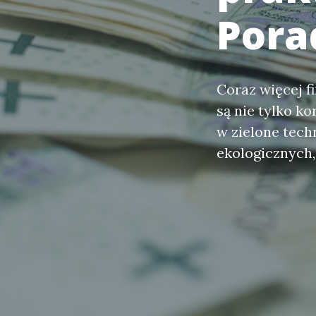
Pora
Coraz więcej f
są nie tylko k
w zielone tech
ekologicznych,