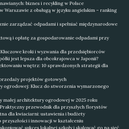
nawianych: biznes i recykling w Polsce
w Warszawie z obsługą w języku angielskim – ranking
cznie zarządzać odpadami i spełniać międzynarodowe
uktową i opłatę za gospodarowanie odpadami przy
: Kluczowe kroki i wyzwania dla przedsiębiorców
ółki jest lepsza dla obcokrajowca w Japonii?
jektowaniu wnętrz: 10 sprawdzonych strategii dla
 sprzedaży projektów gotowych
ury ogrodowej: Klucz do stworzenia wymarzonego
y małej architektury ogrodowej w 2025 roku
 Praktyczny przewodnik dla przyszłych florystów
na dla kwiaciarni: ustawienia i budżety
 przyszłości i innowacji w kształceniu
 skopiować sukces lokalnej szkoły i skalować go na sieć