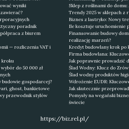
tować wyniki
Sklep z roślinami do domu:
 zawierać?
Trendy 2025 w sklepach z 
orporacyjnych
Biznes z lastryko: Nowy tr
ktyczny poradnik
Ile kosztuje uruchomienie 
półpraca z biurem
Finansowanie budowy domu:
realizację marzeń?
mii — rozliczenia VAT i
Kredyt budowlany krok po 
Firma budowlana: Kluczowe
 kroku
Jak poprawnie prowadzić d
 wybór do 50 000 zł
Ślad Wodny: Klucz do Zr
anych
Ślad wodny produktów higie
y budowie gospodarcej?
Wdrożenie EUDR: Kluczow
ari, ghost, bankietowe
Jak skutecznie przeprowa
wy przewodnik stylów
Pomysły na wegański bizn
świecie
https://biz.rel.pl/