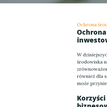
Ochrona środ
Ochrona 
inwesto
W dzisiejszy
środowiska na
zrównoważone 
również dla 
może przynieś
Korzyści
bizneso