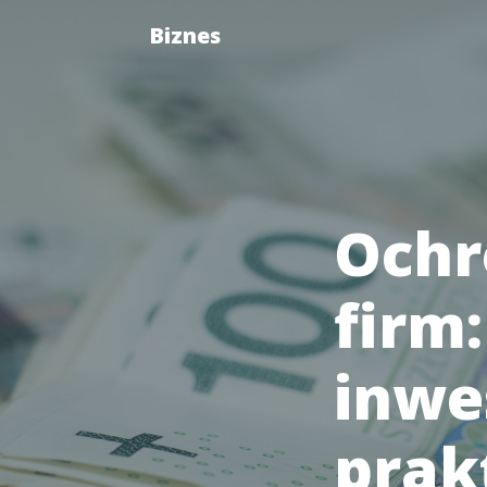
Biznes
Ochr
firm
inwe
prak