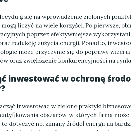
 decydują się na wprowadzenie zielonych prakty
mogą liczyć na wiele korzyści. Po pierwsze, ob
acyjnych poprzez efektywniejsze wykorzystan
raz redukcję zużycia energii. Ponadto, inwesto
nologie może przyczynić się do poprawy wizeru
tów oraz zwiększenie konkurencyjności na rynk
ąć inwestować w ochronę środ
y?
 zacząć inwestować w zielone praktyki biznesow
dentyfikowania obszarów, w których firma moż
to dotyczyć np. zmiany źródeł energii na bardz