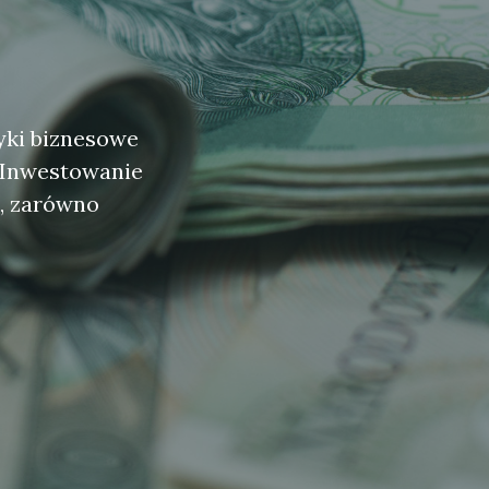
yki biznesowe
y Inwestowanie
i, zarówno