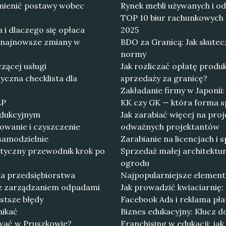
mienić postawy wobec
Rynek mebli używanych i od
TOP 10 biur rachunkowych 
i dlaczego się opłaca
2025
 najnowsze zmiany w
BDO za Granicą: Jak skute
normy
czącej usługi
Jak rozliczać opłatę prod
yczna checklista dla
sprzedaży za granicę?
Zakładanie firmy w Japonii
LP
KK czy GK — która forma sp
rodukcyjnym
Jak zarabiać więcej na pro
owanie i czyszczenie
odważnych projektantów
samodzielnie
Zarabianie na licencjach i
tyczny przewodnik krok po
Sprzedaż małej architekt
ogrodu
la przedsiębiorstwa
Najpopularniejsze element
e z zarządzaniem odpadami
Jak prowadzić kwiaciarnię:
ęstsze błędy
Facebook Ads i reklama płat
nikać
Biznes edukacyjny: Klucz do
tować w Pruszkowie?
Franchising w edukacji: jak