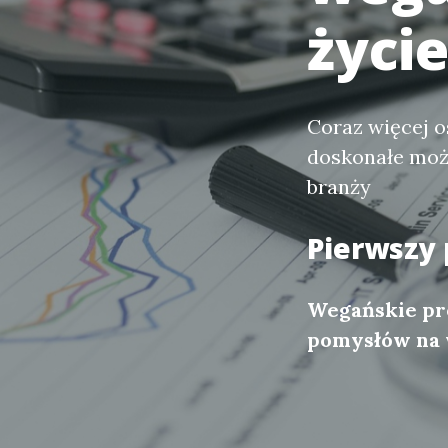
życie
Coraz więcej o
doskonałe możl
branży
Pierwszy
Wegańskie pr
pomysłów na 