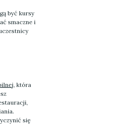
ą być kursy
wać smaczne i
uczestnicy
ilnej
, która
esz
stauracji,
ania.
yczynić się