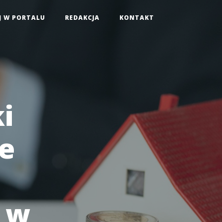
J W PORTALU
REDAKCJA
KONTAKT
i
ie
 w