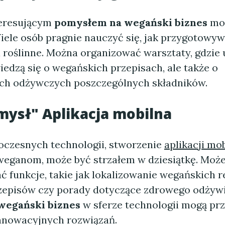
teresującym
pomysłem na wegański biznes
mog
iele osób pragnie nauczyć się, jak przygotowy
 roślinne. Można organizować warsztaty, gdzie 
iedzą się o wegańskich przepisach, ale także o
ch odżywczych poszczególnych składników.
mysł" Aplikacja mobilna
czesnych technologii, stworzenie
aplikacji mob
 weganom, może być strzałem w dziesiątkę. Moż
funkcje, takie jak lokalizowanie wegańskich re
zepisów czy porady dotyczące zdrowego odżywi
wegański biznes
w sferze technologii mogą prz
nnowacyjnych rozwiązań.