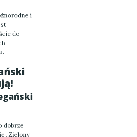
żnorodne i
est
ście do
ch
u.
ański
ją!
egański
to dobrze
e „Zielony