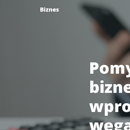
Biznes
Pomy
bizne
wpro
wega