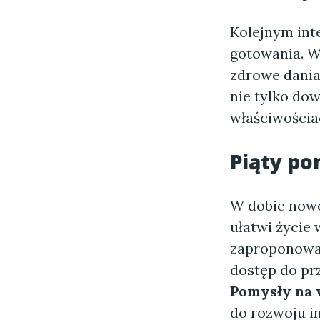
Kolejnym in
gotowania. W
zdrowe dania
nie tylko dow
właściwościa
Piąty po
W dobie nowo
ułatwi życie
zaproponować 
dostęp do pr
Pomysły na 
do rozwoju i