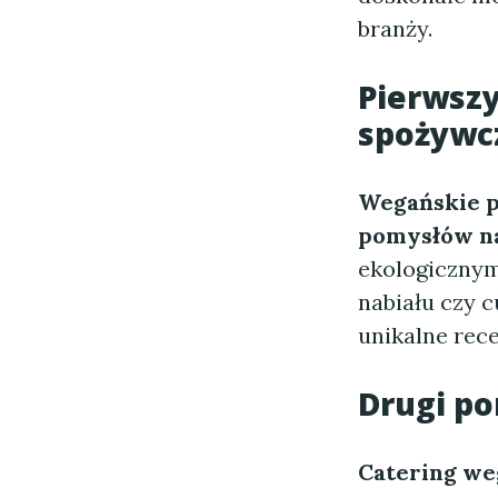
branży.
Pierwsz
spożywc
Wegańskie 
pomysłów na
ekologicznym
nabiału czy 
unikalne rec
Drugi p
Catering we