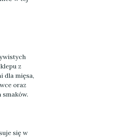
zywistych
klepu z
i dla mięsa,
owce oraz
ch smaków.
suje się w