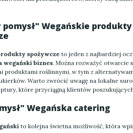
y pomysł" Wegańskie produkty
ze
produkty spożywcze
to jeden z najbardziej oc
 wegański biznes
. Można rozważyć otwarcie s
i produktami roślinnymi, w tym z alternatywam
cukierków. Warto zwrócić uwagę na lokalne sur
eptury, które przyciągną klientów poszukujący
omysł" Wegańska catering
gański
to kolejna świetna możliwość, która wpi