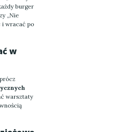
każdy burger
zy „Nie
ć i wracać po
ać w
oprócz
ycznych
ać warsztaty
ewnością