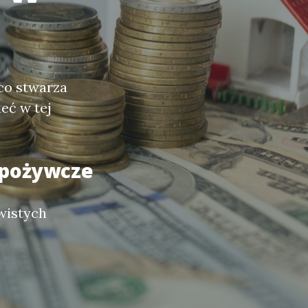
 co stwarza
eć w tej
spożywcze
ywistych