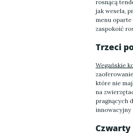
rosnącą tend
jak wesela, 
menu oparte 
zaspokoić ro
Trzeci 
Wegańskie k
zaoferowanie
które nie ma
na zwierzęta
pragnących db
innowacyjny
Czwarty