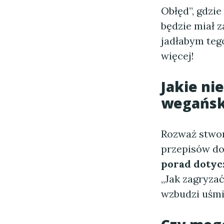
Obłęd”, gdzi
będzie miał z
jadłabym tego
więcej!
Jakie ni
wegańsk
Rozważ stwo
przepisów do 
porad dotyc
„Jak zagryzać
wzbudzi uśmi