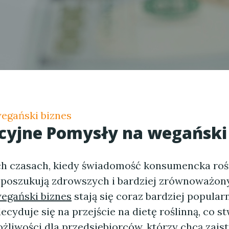
egański biznes
cyjne
Pomysły na wegański 
ch czasach, kiedy świadomość konsumencka rośn
 poszukują zdrowszych i bardziej zrównoważony
egański biznes
stają się coraz bardziej popular
ecyduje się na przejście na dietę roślinną, co s
liwości dla przedsiębiorców, którzy chcą zaist