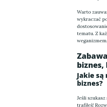
Warto zauwa
wykraczać po
dostosowanie
tematu. Z ka
weganizmem, 
Zabawa
biznes,
Jakie są
biznes?
Jeśli szukasz
trafiłeś! Roz