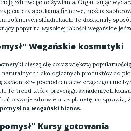
encję zdrowego odżywiania. Organizując wydarz
przyjęcia czy spotkania firmowe, można zaofero
na roślinnych składnikach. To doskonały sposób
snący popyt na
wysokiej jakości wegańskie jedz
pomysł" Wegańskie kosmetyki
osmetyki
cieszą się coraz większą popularności
 naturalnych i ekologicznych produktów do pielę
ją składników pochodzenia zwierzęcego i nie by
ch. To trend, który przyciąga świadomych kon
ać o swoje zdrowie oraz planetę, co sprawia, że
pomysł na wegański biznes
.
 pomysł" Kursy gotowania