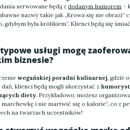
e dania serwowane będą z
dodanym humorem
– 
abawne nazwy takie jak „Krowa się nie obrazi” c
, gdybym była królikiem”. Klienci będą się śmia
etypowe usługi mogę zaoferow
im biznesie?
rzenie
wegańskiej poradni kulinarnej
, gdzie 
dań, klienci będą mogli skorzystać z
humoryst
zących diety
. Przykładowo, możesz organizow
 marchewkę i nie martwić się o kalorie”, co z p
ech na twarzach uczestników!