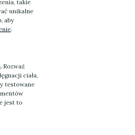
enia, takie
wać unikalne
, aby
enie
.
ą. Rozważ
gnacji ciała,
ły testowane
sumentów
 jest to