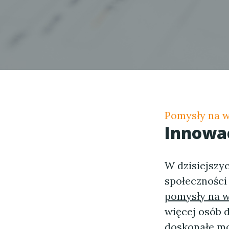
Pomysły na w
Innowa
W dzisiejszy
społeczności
pomysły na w
więcej osób d
doskonałe moż