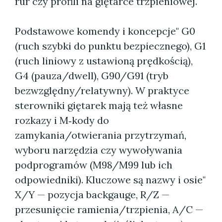
rur czy profili na giętarce trzpieniowej.
Podstawowe komendy i koncepcje" G0
(ruch szybki do punktu bezpiecznego), G1
(ruch liniowy z ustawioną prędkością),
G4 (pauza/dwell), G90/G91 (tryb
bezwzględny/relatywny). W praktyce
sterowniki giętarek mają też własne
rozkazy i M‑kody do
zamykania/otwierania przytrzymań,
wyboru narzędzia czy wywoływania
podprogramów (M98/M99 lub ich
odpowiedniki). Kluczowe są nazwy i osie"
X/Y — pozycja backgauge, R/Z —
przesunięcie ramienia/trzpienia, A/C —