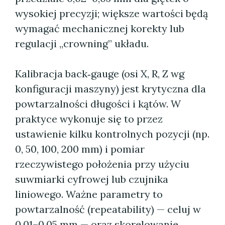
wysokiej precyzji; większe wartości będą
wymagać mechanicznej korekty lub
regulacji „crowning” układu.
Kalibracja back‑gauge (osi X, R, Z wg
konfiguracji maszyny) jest krytyczna dla
powtarzalności długości i kątów. W
praktyce wykonuje się to przez
ustawienie kilku kontrolnych pozycji (np.
0, 50, 100, 200 mm) i pomiar
rzeczywistego położenia przy użyciu
suwmiarki cyfrowej lub czujnika
liniowego. Ważne parametry to
powtarzalność (repeatability) — celuj w
0,01–0,05 mm — oraz skorelowanie