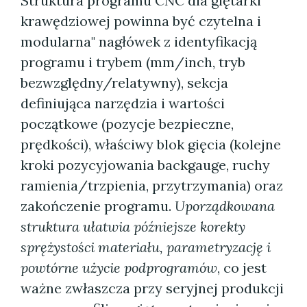
Struktura programu CNC dla giętarki
krawędziowej powinna być czytelna i
modularna" nagłówek z identyfikacją
programu i trybem (mm/inch, tryb
bezwzględny/relatywny), sekcja
definiująca narzędzia i wartości
początkowe (pozycje bezpieczne,
prędkości), właściwy blok gięcia (kolejne
kroki pozycyjowania backgauge, ruchy
ramienia/trzpienia, przytrzymania) oraz
zakończenie programu.
Uporządkowana
struktura ułatwia późniejsze korekty
sprężystości materiału, parametryzację i
powtórne użycie podprogramów
, co jest
ważne zwłaszcza przy seryjnej produkcji