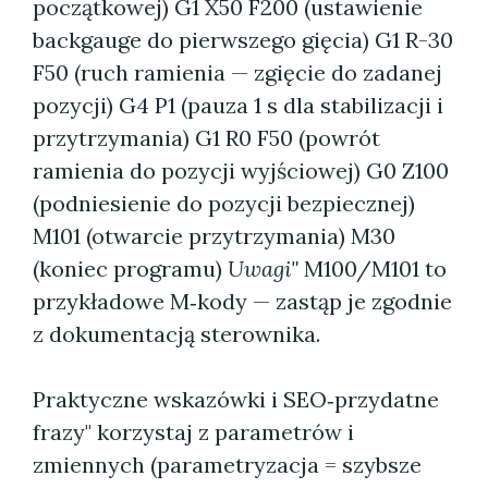
początkowej) G1 X50 F200 (ustawienie
backgauge do pierwszego gięcia) G1 R-30
F50 (ruch ramienia — zgięcie do zadanej
pozycji) G4 P1 (pauza 1 s dla stabilizacji i
przytrzymania) G1 R0 F50 (powrót
ramienia do pozycji wyjściowej) G0 Z100
(podniesienie do pozycji bezpiecznej)
M101 (otwarcie przytrzymania) M30
(koniec programu)
Uwagi"
M100/M101 to
przykładowe M‑kody — zastąp je zgodnie
z dokumentacją sterownika.
Praktyczne wskazówki i SEO‑przydatne
frazy" korzystaj z parametrów i
zmiennych (parametryzacja = szybsze