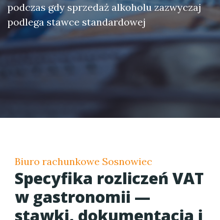
podczas gdy sprzedaż alkoholu zazwyczaj
podlega stawce standardowej
Biuro rachunkowe Sosnowiec
Specyfika rozliczeń VAT
w gastronomii —
stawki, dokumentacja i