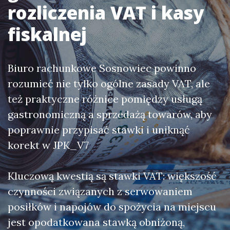
rozliczenia VAT i kasy
fiskalnej
Biuro rachunkowe Sosnowiec powinno
rozumieć nie tylko ogólne zasady VAT, ale
też praktyczne różnice pomiędzy usługą
gastronomiczną a sprzedażą towarów, aby
poprawnie przypisać stawki i uniknąć
korekt w JPK_V7
Kluczową kwestią są stawki VAT: większość
czynności związanych z serwowaniem
posiłków i napojów do spożycia na miejscu
jest opodatkowana stawką obniżoną,