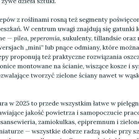
 żywe dzieła sztuki.
lepów z roślinami rosną też segmenty poświęco
eszkań. W centrum uwagi znajdują się gatunki
jne —
pilea
,
peperomia
, sukulenty, tillandsie oraz
ersjach „mini” lub pnące odmiany, które możn
epy proponują też praktyczne rozwiązania oszc
donice montowane na ścianie, wiszące kosze i s
walające tworzyć zielone ściany nawet w wąs
ura w 2025 to przede wszystkim łatwe w pielęgn
awiające jakość powietrza i samopoczucie pra
 sansewieria, zamiokulkas, epipremnum i zielon
niaturze — wszystkie dobrze radzą sobie przy 