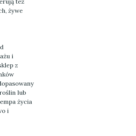
erują też
ch, żywe
ąd
ażu i
sklep z
unków
m dopasowany
oślin lub
tempa życia
o i