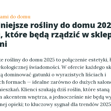
inami do domu
iejsze rośliny do domu 20
, które będą rządzić w skle
mi
 rośliny do domu 2025 to połączenie estetyki, 
 ekologicznej świadomości. W ofercie każdego sk
dą dominować gatunki o wyrazistych liściach i
 formach — idealne zarówno do dużych salonów
ieszkań. Klienci szukają dziś roślin, które staną 
 akcentem wnętrza, a jednocześnie nie będą 
ej opieki; to kluczowy sygnał dla trendów 2025