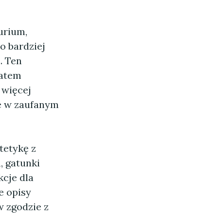
urium,
o bardziej
. Ten
katem
 więcej
ne w zaufanym
tetykę z
, gatunki
kcje dla
e opisy
w zgodzie z