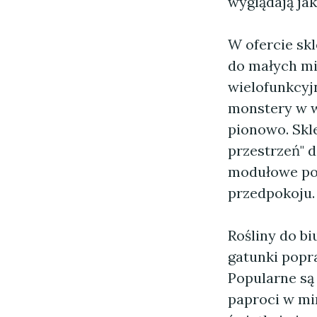
wyglądają jak
W ofercie sk
do małych mi
wielofunkcy
monstery w w
pionowo. Skl
przestrzeń" 
modułowe poz
przedpokoju.
Rośliny do bi
gatunki popr
Popularne są
paproci w mi