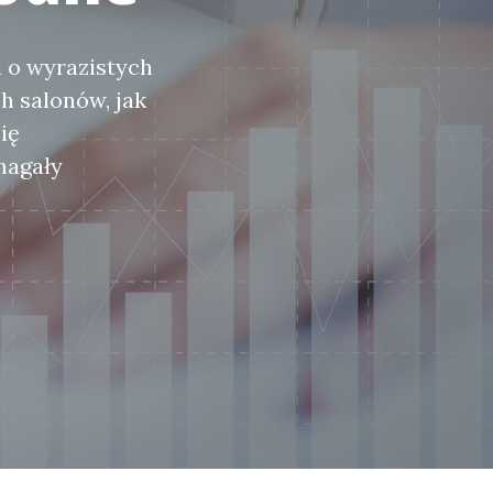
 o wyrazistych
h salonów, jak
ię
magały