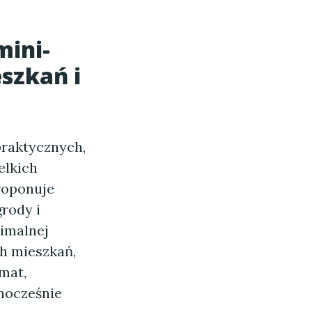
mini-
szkań i
praktycznych,
elkich
proponuje
rody i
nimalnej
ch mieszkań,
mat,
dnocześnie