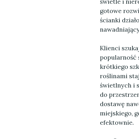
świetle i nie
gotowe rozwi
ścianki dział
nawadniający
Klienci szuka
popularność 
krótkiego szk
roślinami st
świetlnych i
do przestrze
dostawę nawo
miejskiego, 
efektownie.