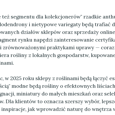
e też segmentu dla kolekcjonerów" rzadkie anth
lodendrony i nietypowe variegaty będą trafiać d
wanych działów sklepów oraz sprzedaży online
agment rynku napędzi zainteresowanie certyfi
i zrównoważonymi praktykami uprawy — coraz
iera rośliny z lokalnych gospodarstw, kupowa
inami.
c
, w 2025 roku sklepy z roślinami będą łączyć es
cią" modne będą rośliny o efektownych liściach
gnacji, miniatury do małych mieszkań oraz sele
. Dla klientów to oznacza szerszy wybór, lepsz
 inspiracje, jak wprowadzić naturę do wnętrza 