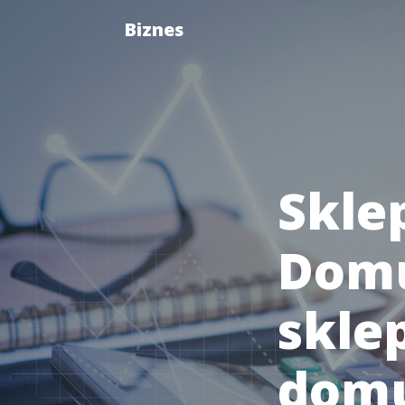
Biznes
Skle
Domu
skle
domu