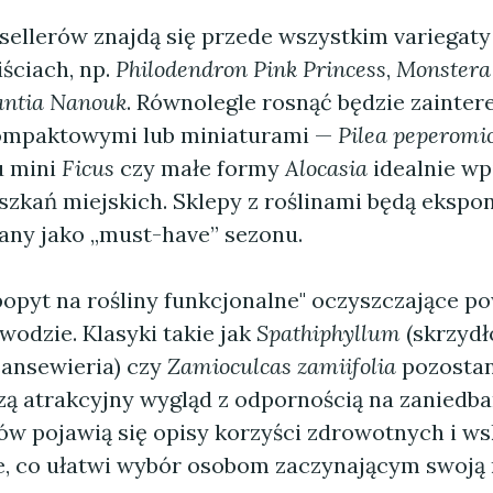
tsellerów znajdą się przede wszystkim variegaty 
ściach, np.
Philodendron Pink Princess
,
Monstera
antia Nanouk
. Równolegle rosnąć będzie zainte
ompaktowymi lub miniaturami —
Pilea peperomi
u mini
Ficus
czy małe formy
Alocasia
idealnie wp
szkań miejskich. Sklepy z roślinami będą ekspo
any jako „must-have” sezonu.
opyt na rośliny funkcjonalne" oczyszczające po
wodzie. Klasyki takie jak
Spathiphyllum
(skrzydł
sansewieria) czy
Zamioculcas zamiifolia
pozostan
zą atrakcyjny wygląd z odpornością na zaniedba
pów pojawią się opisy korzyści zdrowotnych i w
e, co ułatwi wybór osobom zaczynającym swoją 