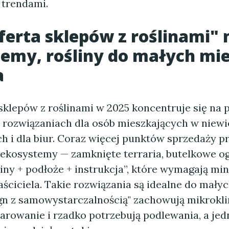
trendami.
erta sklepów z roślinami" 
emy, rośliny do małych mie
a
sklepów z roślinami w 2025 koncentruje się na 
 rozwiązaniach dla osób mieszkających w niewi
ch i dla biur. Coraz więcej punktów sprzedaży 
ekosystemy — zamknięte terraria, butelkowe og
iny + podłoże + instrukcja”, które wymagają mi
aściciela. Takie rozwiązania są idealne do mały
ign z samowystarczalnością" zachowują mikrokli
parowanie i rzadko potrzebują podlewania, a je