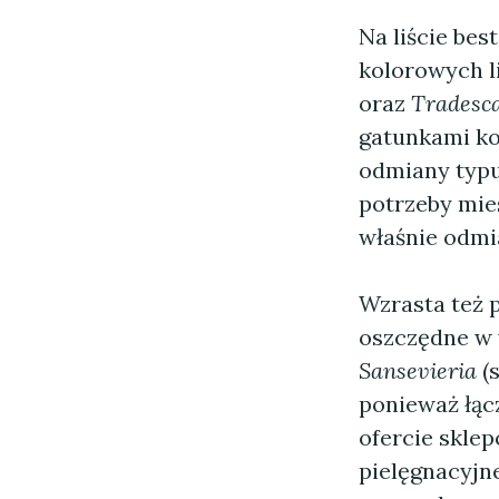
Na liście bes
kolorowych li
oraz
Tradesc
gatunkami k
odmiany typ
potrzeby mie
właśnie odmi
Wzrasta też p
oszczędne w 
Sansevieria
(
ponieważ łąc
ofercie skle
pielęgnacyjn