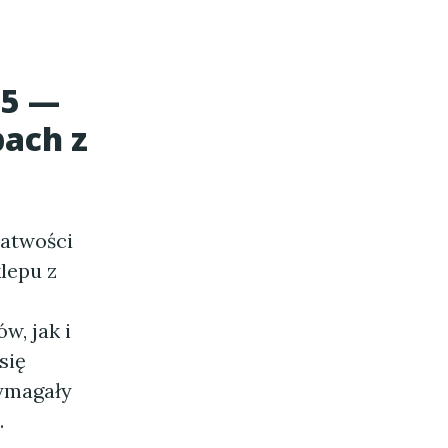
25 —
pach z
łatwości
lepu z
, jak i
się
wymagały
.