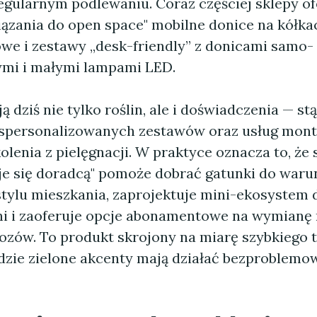
regularnym podlewaniu. Coraz częściej sklepy of
ązania do open space" mobilne donice na kółka
owe i zestawy „desk-friendly” z donicami samo-
mi i małymi lampami LED.
ją dziś nie tylko roślin, ale i doświadczenia — st
spersonalizowanych zestawów oraz usług mont
olenia z pielęgnacji. W praktyce oznacza to, że 
aje się doradcą" pomoże dobrać gatunki do war
 stylu mieszkania, zaprojektuje mini-ekosyste
ni i zaoferuje opcje abonamentowe na wymianę r
zów. To produkt skrojony na miarę szybkiego 
gdzie zielone akcenty mają działać bezproblemow