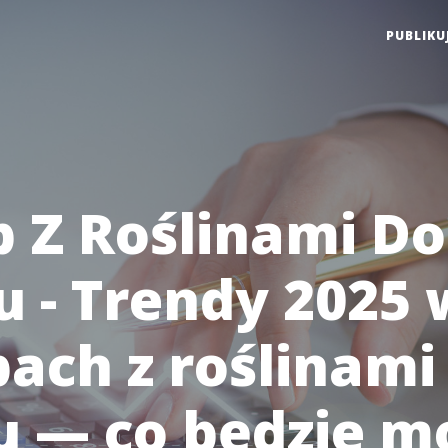
PUBLIKU
p Z Roślinami Do
 - Trendy 2025 
pach z roślinami
 — co będzie m