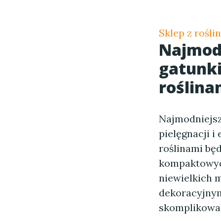
Sklep z rośl
Najmodn
gatunki
roślina
Najmodniejsze
pielęgnacji i
roślinami bę
kompaktowych
niewielkich m
dekoracyjnym
skomplikowan