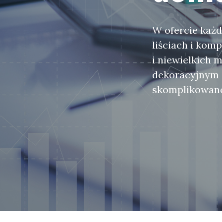
W ofercie każd
liściach i kom
i niewielkich m
dekoracyjnym 
skomplikowanej