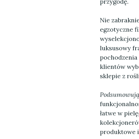
przygodę.
Nie zabrakni
egzotyczne fi
wyselekcjono
luksusowy fr
pochodzenia 
klientów wyb
sklepie z rośl
Podsumowują
funkcjonalnoś
łatwe w pielę
kolekcjonerów
produktowe i