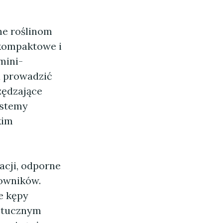
ne roślinom
 kompaktowe i
 mini-
a prowadzić
zędzające
ystemy
kim
acji, odporne
cowników.
e kępy
sztucznym