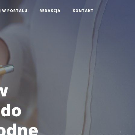
J W PORTALU
REDAKCJA
KONTAKT
w
 do
odne