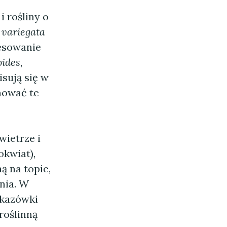
i rośliny o
 variegata
resowanie
oides
,
isują się w
nować te
wietrze i
okwiat),
ą na topie,
nia. W
skazówki
roślinną