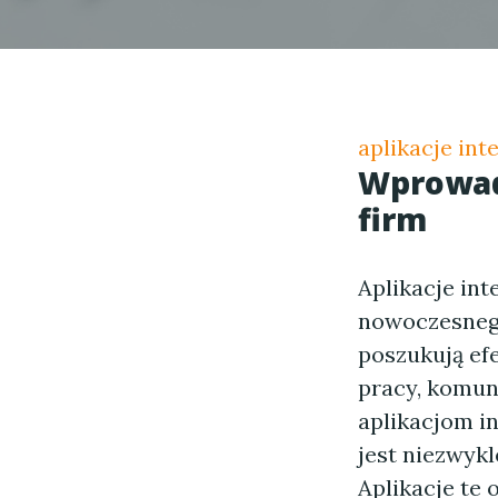
aplikacje int
Wprowadz
firm
Aplikacje in
nowoczesnego
poszukują ef
pracy, komun
aplikacjom i
jest niezwykl
Aplikacje te 