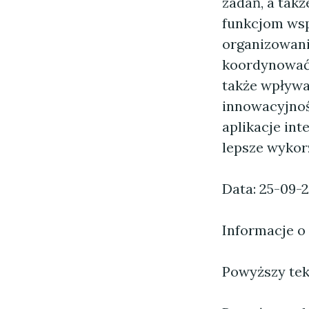
zadań, a tak
funkcjom wsp
organizowani
koordynować 
także wpływa
innowacyjnoś
aplikacje int
lepsze wykor
Data: 25-09-
Informacje o
Powyższy tekst