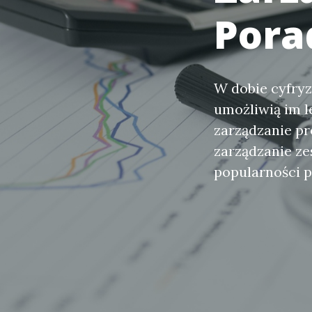
Pora
W dobie cyfryz
umożliwią im l
zarządzanie pr
zarządzanie ze
popularności p