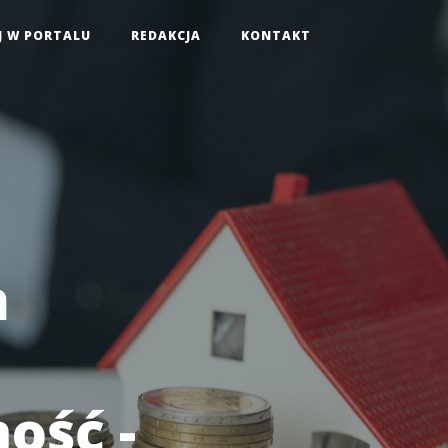
J W PORTALU
REDAKCJA
KONTAKT
m
ość -