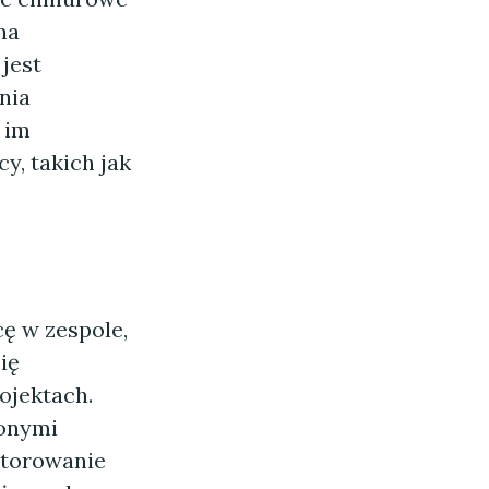
na
jest
nia
 im
y, takich jak
cę w zespole,
ię
ojektach.
ionymi
itorowanie