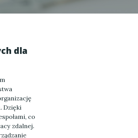
ch dla
em
rstwa
organizację
. Dzięki
espołami, co
acy zdalnej.
arządzanie