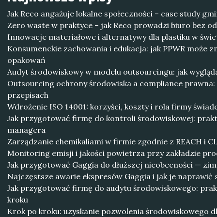
Jak Reco angażuje lokalne społeczności – case study gmi
Zero waste w praktyce – jak Reco prowadzi biuro bez 
Innowacje materiałowe i alternatywy dla plastiku w świ
Konsumenckie zachowania i edukacja: jak PPWR może z
opakowań
Audyt środowiskowy w modelu outsourcingu: jak wygląda 
Outsourcing ochrony środowiska a compliance prawna:
przepisach
Wdrożenie ISO 14001: korzyści, koszty i rola firmy świad
Jak przygotować firmę do kontroli środowiskowej: prakt
managera
Zarządzanie chemikaliami w firmie zgodnie z REACH i C
Monitoring emisji i jakości powietrza przy zakładzie p
Jak przygotować Gaggia do dłuższej nieobecności — zim
Najczęstsze awarie ekspresów Gaggia i jak je naprawić 
Jak przygotować firmę do audytu środowiskowego: prak
kroku
Krok po kroku: uzyskanie pozwolenia środowiskowego d