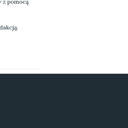
ny z pomocą
dakcją.