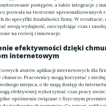
onitorowanie postępów, a także integracje z in
 co pozwala na tworzenie spersonalizowanych 
do specyfiki działalności firmy. W rezultacie, 
ać swoją wydajność, oszczędzając czas i zasoby
zone na rozwój i innowacje.
enie efektywności dzięki chm
jom internetowym
zowych atutów aplikacji internetowych dla firm
 chmurze. Pracownicy mogą korzystać z niezb
wolnego miejsca, o ile mają dostęp do internetu
mogą efektywniej wykorzystać czas pracy swoic
będne opóźnienia związane z fizycznym przemie
 do tradycyjnych systemów. Co więcej, aplika