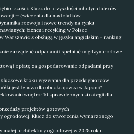
ębiorczości: Klucz do przyszłości młodych liderów
nowacji — ćwiczenia dla nastolatków
Dynamika rozwoju i nowe trendy na rynku
nawianych: biznes i recykling w Polsce
w Warszawie z obsługą w języku angielskim – ranking
cznie zarządzać odpadami i spełniać międzynarodowe
uktową i opłatę za gospodarowanie odpadami przy
: Kluczowe kroki i wyzwania dla przedsiębiorców
ółki jest lepsza dla obcokrajowca w Japonii?
jektowaniu wnętrz: 10 sprawdzonych strategii dla
 sprzedaży projektów gotowych
ury ogrodowej: Klucz do stworzenia wymarzonego
y małej architektury ogrodowej w 2025 roku