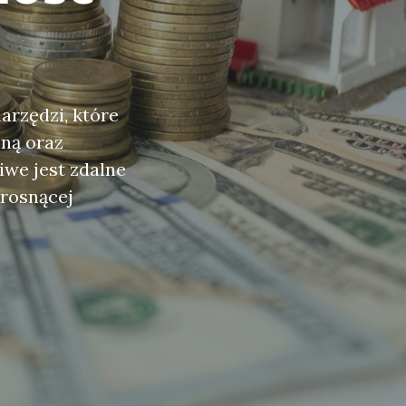
arzędzi, które
zną oraz
iwe jest zdalne
 rosnącej