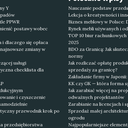
ny Y
Nauczanie podstaw przedsi
odpadów
Lekcja o kreatywności i in
etle PPWR
Biznes meblowy w Polsce: 
mienić postawy wobec
Rynek mebli używanych i od
TOP 10 biur rachunkowych 
i dlaczego się opłaca
2025
 najnowsze zmiany w
BDO za Granicą: Jak skute
normy
czącej usługi
Jak rozliczać opłatę prod
yczna checklista dla
sprzedaży za granicę?
Zakładanie firmy w Japonii
LP
KK czy GK — która forma sp
rodukcyjnym
Jak zarabiać więcej na pro
owanie i czyszczenie
odważnych projektantów
samodzielnie
Zarabianie na licencjach i
tyczny przewodnik krok po
Sprzedaż małej architekt
ogrodu
la przedsiębiorstwa
Najpopularniejsze element