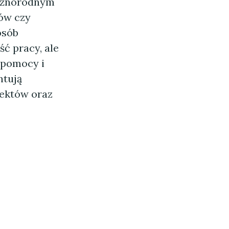
różnorodnym
ów czy
osób
ć pracy, ale
 pomocy i
ntują
jektów oraz