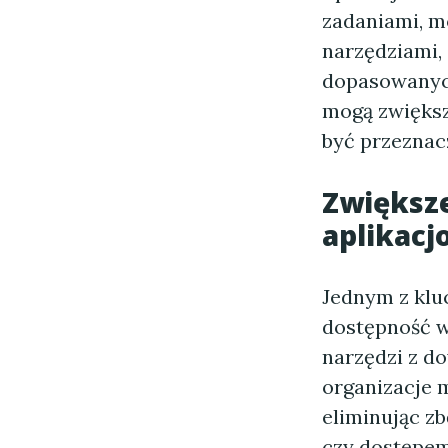
zadaniami, m
narzędziami,
dopasowanych 
mogą zwiększ
być przeznac
Zwiększ
aplikac
Jednym z kluc
dostępność w
narzędzi z do
organizacje 
eliminując z
czy dostępem