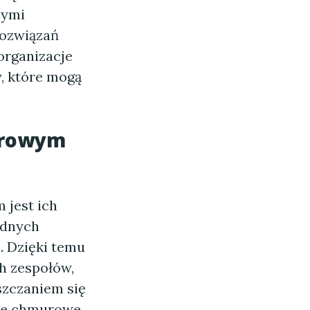
nymi
rozwiązań
organizacje
, które mogą
urowym
 jest ich
ędnych
. Dzięki temu
h zespołów,
szczaniem się
cje chmurowe