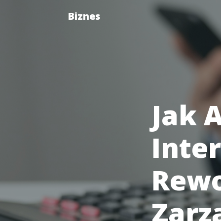
Biznes
Jak 
Inte
Rewo
Zarz