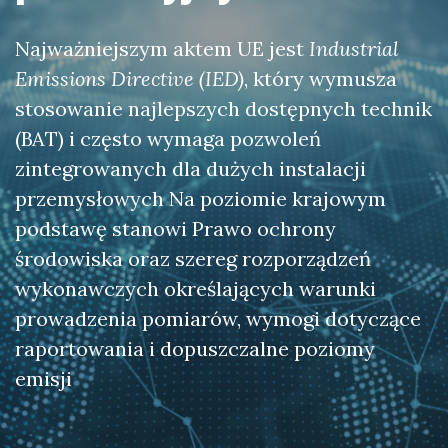
Najważniejszym aktem UE jest
Industrial
Emissions Directive (IED)
, który wymusza
stosowanie najlepszych dostępnych technik
(BAT) i często wymaga pozwoleń
zintegrowanych dla dużych instalacji
przemysłowych Na poziomie krajowym
podstawę stanowi Prawo ochrony
środowiska oraz szereg rozporządzeń
wykonawczych określających warunki
prowadzenia pomiarów, wymogi dotyczące
raportowania i dopuszczalne poziomy
emisji