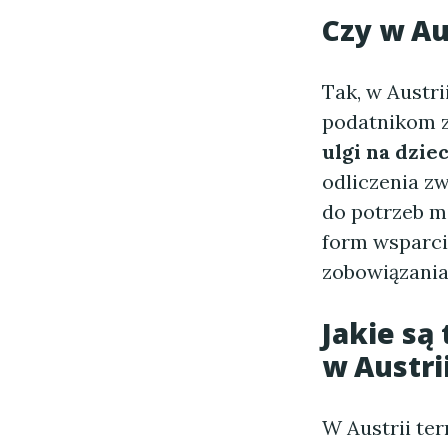
Czy w Au
Tak, w Austri
podatnikom z
ulgi na dziec
odliczenia z
do potrzeb m
form wsparci
zobowiązania
Jakie są
w Austri
W Austrii te