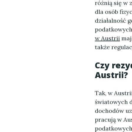
różnią się w
dla osób fiz
działalność 
podatkowych,
w Austrii
mają
także regula
Czy rezy
Austrii?
Tak, w Austri
światowych 
dochodów uzy
pracują w Au
podatkowych