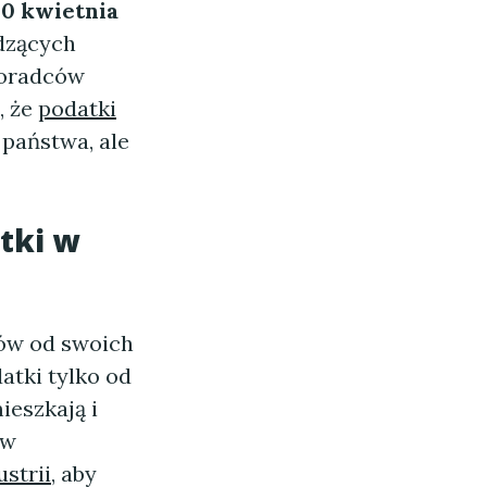
0 kwietnia
dzących
doradców
, że
podatki
 państwa, ale
tki w
ków od swoich
atki tylko od
ieszkają i
ów
strii
, aby