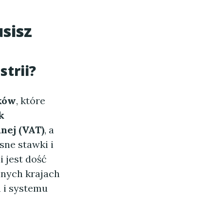
usisz
trii?
ków
, które
k
nej (VAT)
, a
sne stawki i
i jest dość
nnych krajach
h i systemu