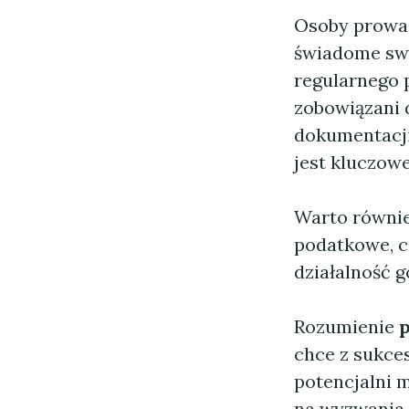
Osoby prowad
świadome sw
regularnego 
zobowiązani 
dokumentacji
jest kluczow
Warto również
podatkowe, c
działalność 
Rozumienie
chce z sukce
potencjalni m
na wyzwania,