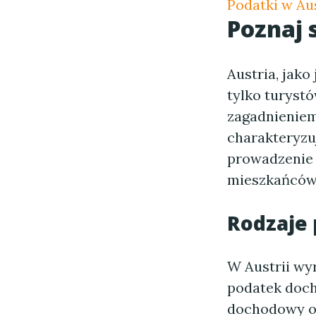
Podatki w Aus
Poznaj
Austria, jako
tylko turyst
zagadnieniem
charakteryzu
prowadzenie 
mieszkańców
Rodzaje
W Austrii wy
podatek doch
dochodowy od