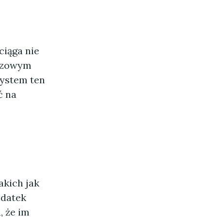
ciąga nie
uczowym
System ten
ć na
takich jak
odatek
, że im