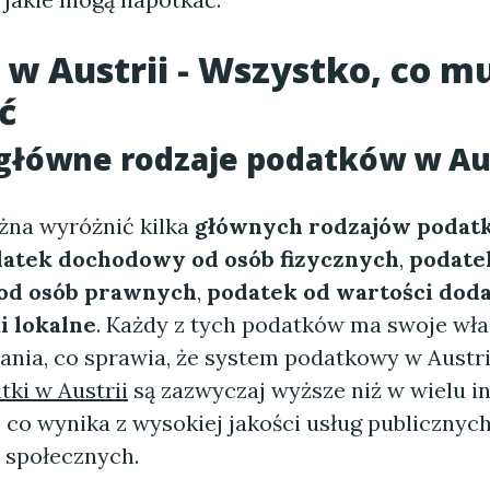
 w Austrii - Wszystko, co m
ć
 główne rodzaje podatków w Aus
żna wyróżnić kilka
głównych rodzajów podat
atek dochodowy od osób fizycznych
,
podate
od osób prawnych
,
podatek od wartości doda
i lokalne
. Każdy z tych podatków ma swoje wła
ania, co sprawia, że system podatkowy w Austri
tki w Austrii
są zazwyczaj wyższe niż w wielu i
 co wynika z wysokiej jakości usług publicznyc
 społecznych.