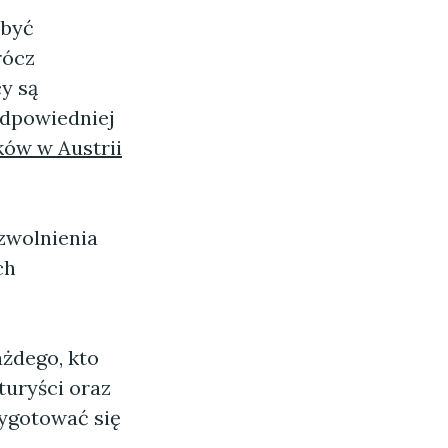
 być
rócz
y są
odpowiedniej
ów w Austrii
 zwolnienia
ch
żdego, kto
turyści oraz
zygotować się