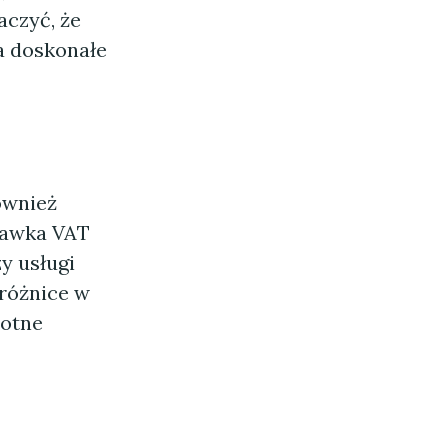
czyć, że
a doskonałe
ównież
tawka VAT
y usługi
 różnice w
totne