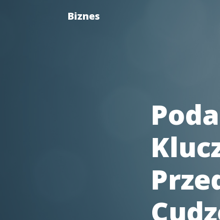
Biznes
Podat
Kluc
Prze
Cudz