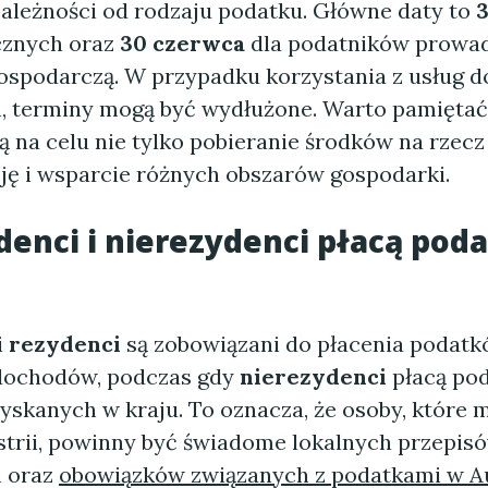
 zależności od rodzaju podatku. Główne daty to
3
ycznych oraz
30 czerwca
dla podatników prowa
gospodarczą. W przypadku korzystania z usług 
 terminy mogą być wydłużone. Warto pamiętać
 na celu nie tylko pobieranie środków na rzecz
cję i wsparcie różnych obszarów gospodarki.
denci i nierezydenci płacą poda
i
rezydenci
są zobowiązani do płacenia podat
dochodów, podczas gdy
nierezydenci
płacą pod
skanych w kraju. To oznacza, że osoby, które m
strii, powinny być świadome lokalnych przepis
 oraz
obowiązków związanych z podatkami w Au