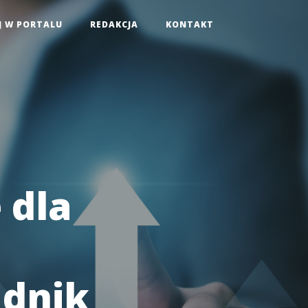
J W PORTALU
REDAKCJA
KONTAKT
 dla
adnik