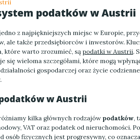
trii
 system
podatków w Austrii
 jedno z najpiękniejszych miejsc w Europie, przy
ów, ale także przedsiębiorców i inwestorów. Kl
, które warto zrozumieć, są
podatki w Austrii
. 
je się wieloma szczegółami, które mogą wpłyną
działalności gospodarczej oraz życie codzienne
.
podatków w Austrii
różniamy kilka głównych rodzajów
podatków
, 
odowy, VAT oraz podatek od nieruchomości. P
 osób fizycznych jest progresywny, co oznacza