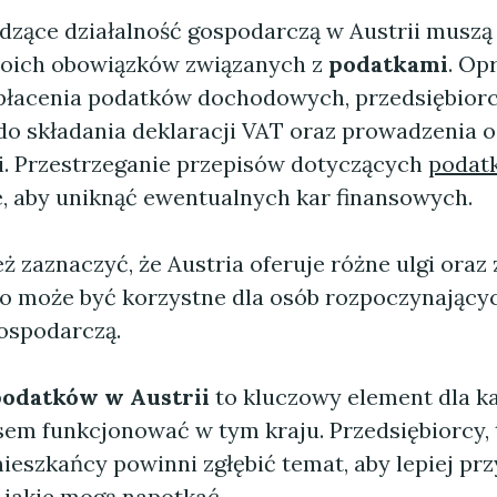
zące działalność gospodarczą w Austrii muszą
oich obowiązków związanych z
podatkami
. Op
płacenia podatków dochodowych, przedsiębiorc
do składania deklaracji VAT oraz prowadzenia 
. Przestrzeganie przepisów dotyczących
podatk
e, aby uniknąć ewentualnych kar finansowych.
 zaznaczyć, że Austria oferuje różne ulgi oraz
o może być korzystne dla osób rozpoczynający
gospodarczą.
podatków w Austrii
to kluczowy element dla ka
sem funkcjonować w tym kraju. Przedsiębiorcy, 
ieszkańcy powinni zgłębić temat, aby lepiej pr
 jakie mogą napotkać.