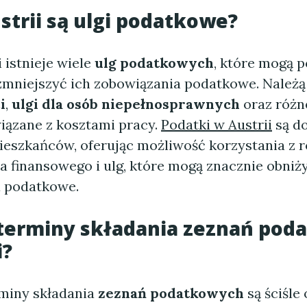
strii są ulgi podatkowe?
i istnieje wiele
ulg podatkowych
, które mogą 
mniejszyć ich zobowiązania podatkowe. Należą 
i
,
ulgi dla osób niepełnosprawnych
oraz różn
wiązane z kosztami pracy.
Podatki w Austrii
są d
ieszkańców, oferując możliwość korzystania z
a finansowego i ulg, które mogą znacznie obniż
 podatkowe.
 terminy składania zeznań po
i?
rminy składania
zeznań podatkowych
są ściśle 