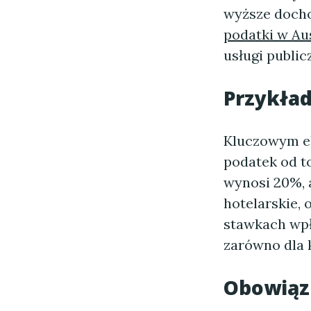
wyższe docho
podatki w Aus
usługi public
Przykła
Kluczowym 
podatek od t
wynosi 20%, a
hotelarskie,
stawkach wpł
zarówno dla 
Obowiąz