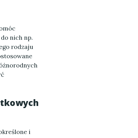
pomóc
do nich np.
ego rodzaju
ostosowane
 różnorodnych
yć
datkowych
określone i