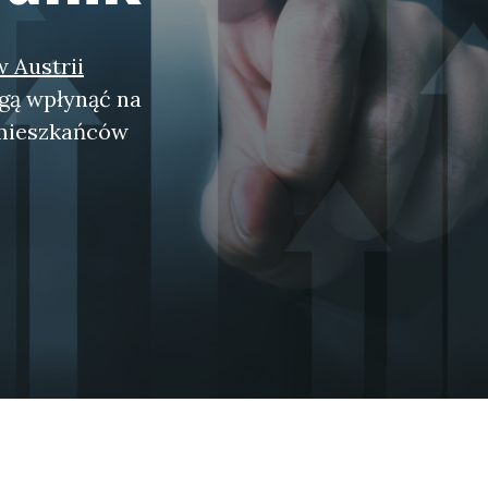
w Austrii
ogą wpłynąć na
 mieszkańców