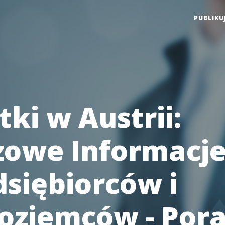
PUBLIKU
ki w Austrii:
zowe Informacje
dsiębiorców i
oziemców - Por