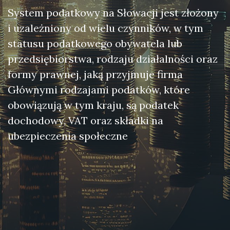
System podatkowy na Słowacji jest złożony
i uzależniony od wielu czynników, w tym
statusu podatkowego obywatela lub
przedsiębiorstwa, rodzaju działalności oraz
formy prawnej, jaką przyjmuje firma
Głównymi rodzajami podatków, które
obowiązują w tym kraju, są podatek
dochodowy, VAT oraz składki na
ubezpieczenia społeczne