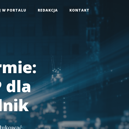
J W PORTALU
REDAKCJA
KONTAKT
rmie:
 dla
dnik
edukować