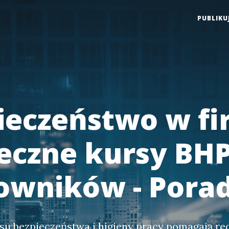
PUBLIKU
ieczeństwo w fi
eczne kursy BHP
owników - Pora
esu bezpieczeństwa i higieny pracy pomagają r