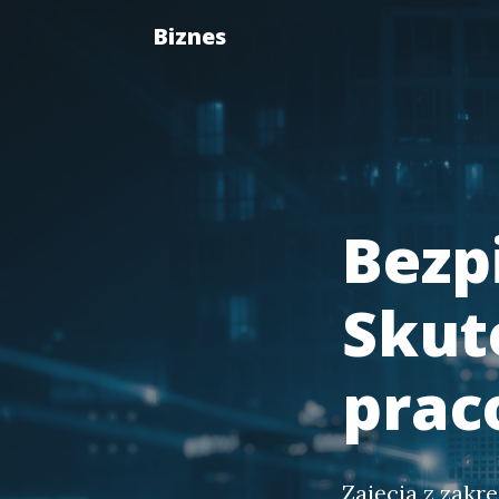
Biznes
Bezp
Skut
prac
Zajęcia z zakr