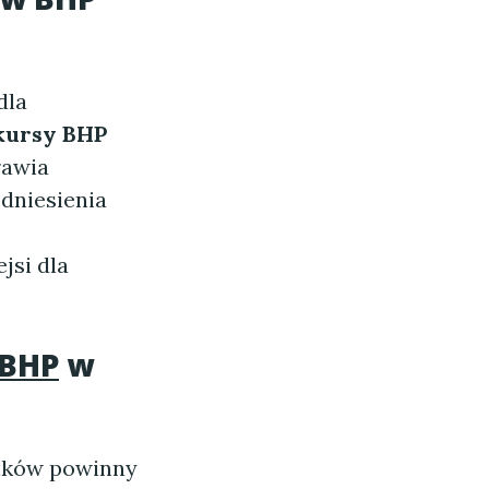
dla
kursy BHP
rawia
dniesienia
jsi dla
 BHP
w
ików powinny