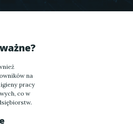
 ważne?
wnież
cowników na
higieny pracy
wych, co w
siębiorstw.
ie