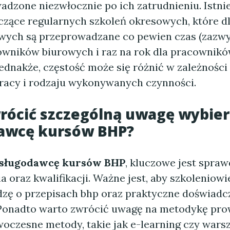
dzone niezwłocznie po ich zatrudnieniu. Istnie
zące regularnych szkoleń okresowych, które d
ych są przeprowadzane co pewien czas (zazwyc
cowników biurowych i raz na rok dla pracownik
Jednakże, częstość może się różnić w zależności
racy i rodzaju wykonywanych czynności.
rócić szczególną uwagę wybier
awcę kursów BHP
?
sługodawcę kursów BHP
, kluczowe jest spraw
 oraz kwalifikacji. Ważne jest, aby szkoleniowi
dzę o przepisach bhp oraz praktyczne doświadc
Ponadto warto zwrócić uwagę na metodykę pr
woczesne metody, takie jak e-learning czy wars