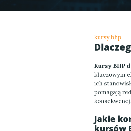
kursy bhp
Dlacze
Kursy BHP d
kluczowym e
ich stanowisk
pomagają re
konsekwencji
Jakie ko
kursów B