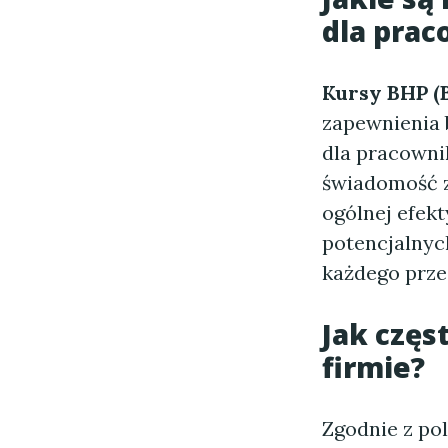
dla pra
Kursy BHP (
zapewnienia 
dla pracowni
świadomość z
ogólnej efek
potencjalnych
każdego prze
Jak częs
firmie?
Zgodnie z po