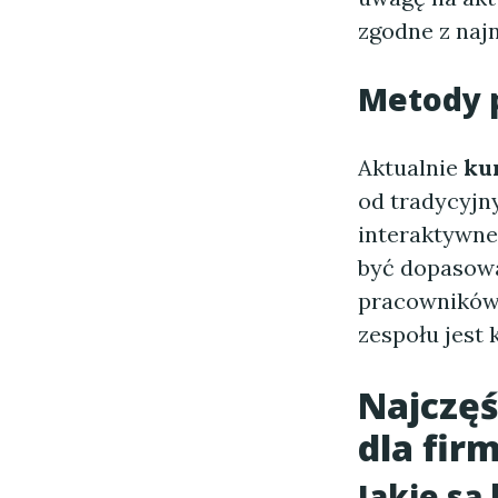
zgodne z naj
Metody 
Aktualnie
ku
od tradycyjny
interaktywne
być dopasowa
pracowników.
zespołu jest 
Najczęś
dla fir
Jakie są