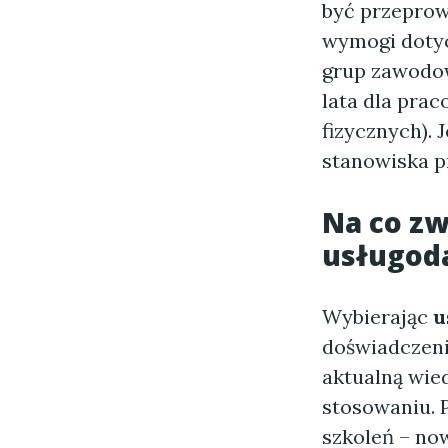
być przeprowa
wymogi dotyc
grup zawodow
lata dla pra
fizycznych). 
stanowiska p
Na co zw
usługod
Wybierając
u
doświadczenia
aktualną wie
stosowaniu. 
szkoleń – no