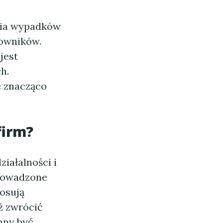
enia wypadków
cowników.
jest
h.
e znacząco
firm
?
ziałalności i
prowadzone
osują
ż zwrócić
nny być