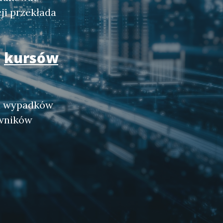
i przekłada
e
kursów
ia wypadków
owników