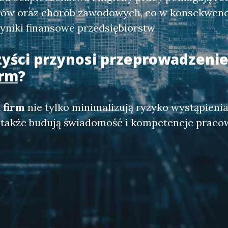
ów oraz chorób zawodowych, co w konsekwencj
wyniki finansowe przedsiębiorstw
zyści przynosi przeprowadzeni
irm
?
 firm
nie tylko minimalizują ryzyko wystąpien
e także budują świadomość i kompetencje prac