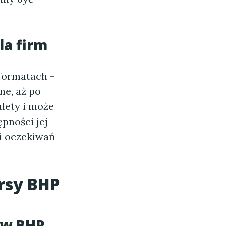
la firm
formatach -
ne, aż po
lety i może
pności jej
i oczekiwań
rsy BHP
ów BHP