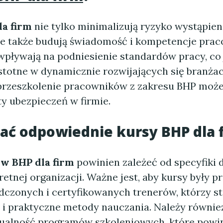
la firm
nie tylko minimalizują ryzyko wystąpi
ale także budują świadomość i kompetencje pra
wpływają na podniesienie standardów pracy, co 
istotne w dynamicznie rozwijających się branżac
rzeszkolenie pracowników z zakresu BHP moż
y ubezpieczeń w firmie.
rać odpowiednie
kursy BHP dla 
w BHP dla firm
powinien zależeć od specyfiki d
retnej organizacji. Ważne jest, aby kursy były 
dczonych i certyfikowanych trenerów, którzy st
 i praktyczne metody nauczania. Należy równie
ualność programów szkoleniowych, które powi