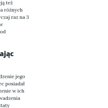
ją też
la różnych
zaj raz na 3
ów
 od
ając
dzenie jego
ec posiadał
zenie w ich
owadzenia
ztaty