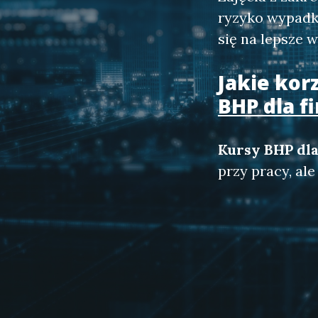
ryzyko wypadk
się na lepsze 
Jakie kor
BHP dla f
Kursy BHP dla
przy pracy, al