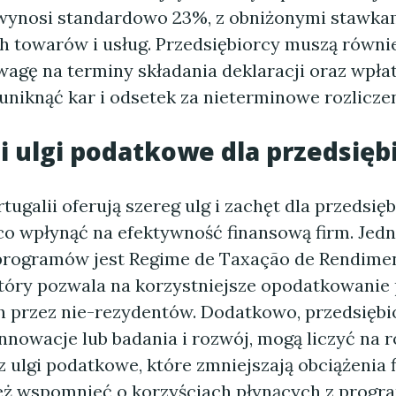
 wynosi standardowo 23%, z obniżonymi stawka
ch towarów i usług. Przedsiębiorcy muszą równi
agę na terminy składania deklaracji oraz wpłat
uniknąć kar i odsetek za nieterminowe rozliczen
 i ulgi podatkowe dla przedsię
tugalii oferują szereg ulg i zachęt dla przedsię
o wpłynąć na efektywność finansową firm. Jed
rogramów jest Regime de Taxação de Rendime
który pozwala na korzystniejsze opodatkowani
 przez nie-rezydentów. Dodatkowo, przedsiębio
nnowacje lub badania i rozwój, mogą liczyć na 
 ulgi podatkowe, które zmniejszają obciążenia f
ż wspomnieć o korzyściach płynących z progr