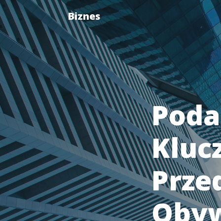
Biznes
Podat
Kluc
Prze
Obyw