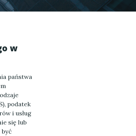
go w
nia państwa
tem
rodzaje
S), podatek
rów i usług
ie się lub
i być