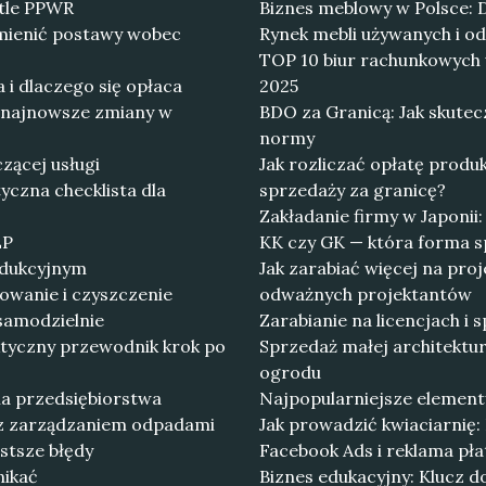
etle PPWR
Biznes meblowy w Polsce: 
mienić postawy wobec
Rynek mebli używanych i od
TOP 10 biur rachunkowych 
i dlaczego się opłaca
2025
 najnowsze zmiany w
BDO za Granicą: Jak skute
normy
czącej usługi
Jak rozliczać opłatę prod
yczna checklista dla
sprzedaży za granicę?
Zakładanie firmy w Japonii
LP
KK czy GK — która forma sp
rodukcyjnym
Jak zarabiać więcej na pro
owanie i czyszczenie
odważnych projektantów
samodzielnie
Zarabianie na licencjach i
tyczny przewodnik krok po
Sprzedaż małej architekt
ogrodu
la przedsiębiorstwa
Najpopularniejsze element
e z zarządzaniem odpadami
Jak prowadzić kwiaciarnię:
ęstsze błędy
Facebook Ads i reklama płat
nikać
Biznes edukacyjny: Klucz do