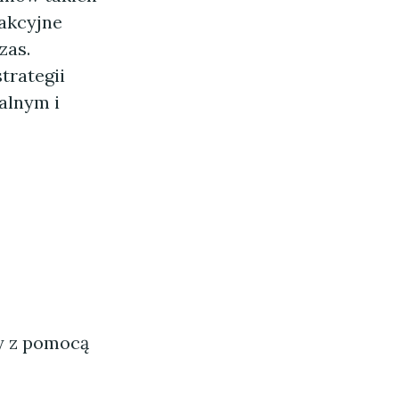
rakcyjne
zas.
trategii
alnym i
ny z pomocą