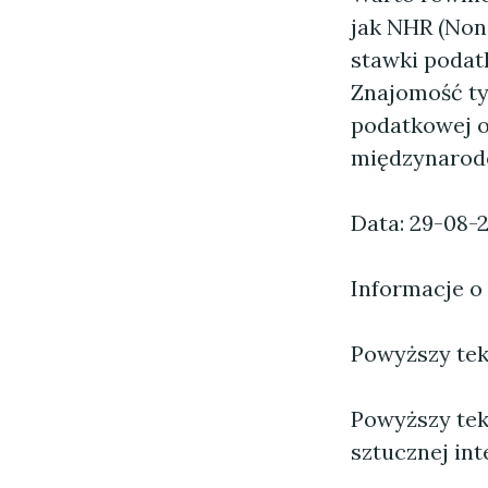
jak NHR (Non
stawki podat
Znajomość tyc
podatkowej o
międzynaro
Data: 29-08-
Informacje o
Powyższy tekst
Powyższy tek
sztucznej inte