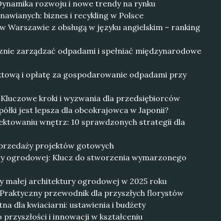
Dynamika rozwoju i nowe trendy na rynku
nawianych: biznes i recykling w Polsce
w Warszawie z obsługą w języku angielskim – ranking
cznie zarządzać odpadami i spełniać międzynarodowe
uktową i opłatę za gospodarowanie odpadami przy
: Kluczowe kroki i wyzwania dla przedsiębiorców
ółki jest lepsza dla obcokrajowca w Japonii?
jektowaniu wnętrz: 10 sprawdzonych strategii dla
 sprzedaży projektów gotowych
ury ogrodowej: Klucz do stworzenia wymarzonego
y małej architektury ogrodowej w 2025 roku
 Praktyczny przewodnik dla przyszłych florystów
na dla kwiaciarni: ustawienia i budżety
 przyszłości i innowacji w kształceniu