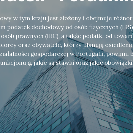
wy w tym kraju jest złożony i obejmuje różno
ym podatek dochodowy od osób fizycznych (IRS)
sób prawnych (IRC), a także podatki od towaró
iorcy oraz obywatele, którzy planują osiedlenie
iałalności gospodarczej w Portugalii, powinni 
 funkcjonują, jakie są stawki oraz jakie obowiąz