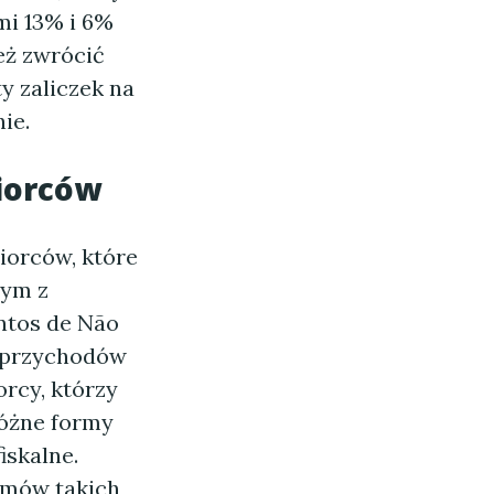
mi 13% i 6%
eż zwrócić
y zaliczek na
ie.
biorców
biorców, które
nym z
ntos de Não
e przychodów
rcy, którzy
różne formy
iskalne.
amów takich