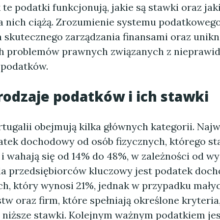
 te podatki funkcjonują, jakie są stawki oraz ja
 nich ciążą. Zrozumienie systemu podatkowego
a skutecznego zarządzania finansami oraz unikn
ch problemów prawnych związanych z niepraw
 podatków.
odzaje podatków i ich stawki
tugalii obejmują kilka głównych kategorii. Naj
datek dochodowy od osób fizycznych, którego st
i wahają się od 14% do 48%, w zależności od w
a przedsiębiorców kluczowy jest podatek doc
h, który wynosi 21%, jednak w przypadku małyc
tw oraz firm, które spełniają określone kryteri
niższe stawki. Kolejnym ważnym podatkiem jes