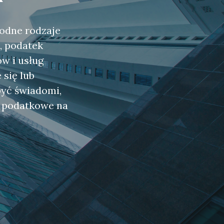
rodne rodzaje
, podatek
w i usług
 się lub
być świadomi,
ki podatkowe na