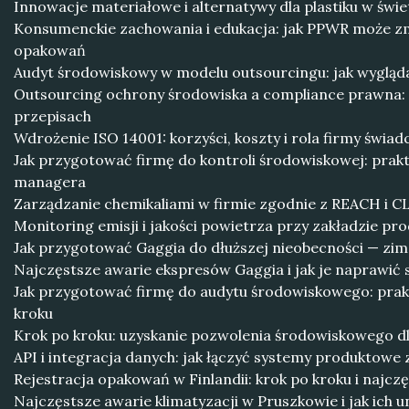
Innowacje materiałowe i alternatywy dla plastiku w świ
Konsumenckie zachowania i edukacja: jak PPWR może z
opakowań
Audyt środowiskowy w modelu outsourcingu: jak wygląda 
Outsourcing ochrony środowiska a compliance prawna:
przepisach
Wdrożenie ISO 14001: korzyści, koszty i rola firmy świad
Jak przygotować firmę do kontroli środowiskowej: prakt
managera
Zarządzanie chemikaliami w firmie zgodnie z REACH i C
Monitoring emisji i jakości powietrza przy zakładzie p
Jak przygotować Gaggia do dłuższej nieobecności — zim
Najczęstsze awarie ekspresów Gaggia i jak je naprawić 
Jak przygotować firmę do audytu środowiskowego: prak
kroku
Krok po kroku: uzyskanie pozwolenia środowiskowego d
API i integracja danych: jak łączyć systemy produktow
Rejestracja opakowań w Finlandii: krok po kroku i najcz
Najczęstsze awarie klimatyzacji w Pruszkowie i jak ich u