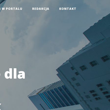
J W PORTALU
REDAKCJA
KONTAKT
:
 dla
k