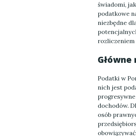
świadomi, jak
podatkowe na
niezbędne dl
potencjalny
rozliczeniem
Główne r
Podatki w Por
nich jest po
progresywne 
dochodów. Dl
osób prawnyc
przedsiębiors
obowiązywać 