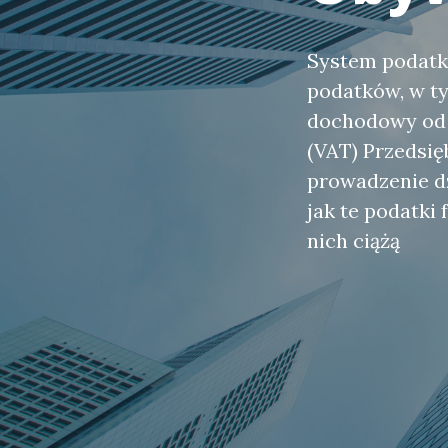
System podatko
podatków, w t
dochodowy od o
(VAT) Przedsięb
prowadzenie dz
jak te podatki
nich ciążą