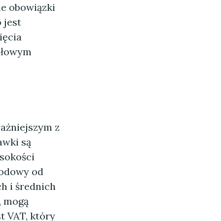
kie obowiązki
 jest
ięcia
idłowym
ważniejszym z
awki są
ysokości
hodowy od
h i średnich
a, mogą
t VAT, który