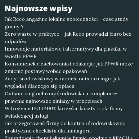
Najnowsze wpisy
Jak Reco angażuje lokalne społeczności – case study
gminy Y
Zero waste w praktyce – jak Reco prowadzi biuro bez
odpadów
Innowacje materiałowe i alternatywy dla plastiku w
świetle PPWR
Konsumenckie zachowania i edukacja: jak PPWR może
zmienić postawy wobec opakowań
Audyt środowiskowy w modelu outsourcingu: jak
wygląda i dlaczego się opłaca
Outsourcing ochrony środowiska a compliance
prawna: najnowsze zmiany w przepisach
Wdrożenie ISO 14001: korzyści, koszty i rola firmy
świadczącej usługi
Jak przygotować firmę do kontroli środowiskowej:
praktyczna checklista dla managera
Zarządzanie chemikaliami w firmie zgodnie z REACH i